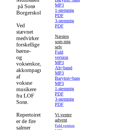
MP3
på Sorø
1-stemmig
Borgerskole
PDF
3-stemmig
Ved
PDF
stævnet
Næsten
medvirker
som mig
forskellige
selv
børne-
Fuld
og
version
MP3
voksenkor,
Alt+band
akkompagneret
MP3
af
Baryton+band
voksne
MP3
musikere
1-stemmig
PDF
fra LOF
3-stemmig
Sorø.
PDF
Repertoiret
Vi venter
advent
er de fire
Fuld version
salmer