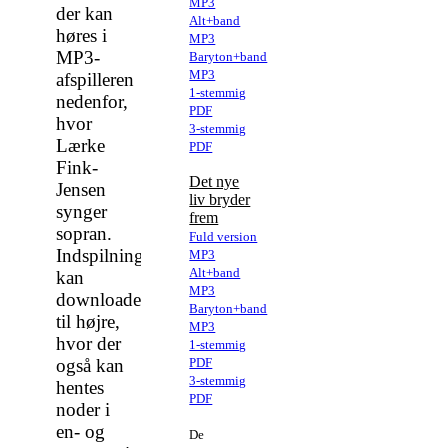
MP3
der kan
Alt+band
høres i
MP3
MP3-
Baryton+band
MP3
afspilleren
1-stemmig
nedenfor,
PDF
hvor
3-stemmig
Lærke
PDF
Fink-
Det nye
Jensen
liv bryder
synger
frem
sopran.
Fuld version
Indspilningerne
MP3
Alt+band
kan
MP3
downloades
Baryton+band
til højre,
MP3
hvor der
1-stemmig
også kan
PDF
3-stemmig
hentes
PDF
noder i
en- og
De