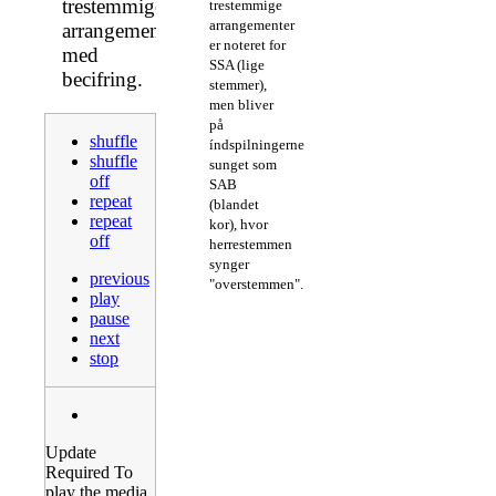
trestemmige
trestemmige
arrangementer
arrangementer
er noteret for
med
SSA (lige
becifring.
stemmer),
men bliver
på
shuffle
índspilningerne
shuffle
sunget som
off
SAB
repeat
(blandet
repeat
kor), hvor
off
herrestemmen
synger
previous
"overstemmen".
play
pause
next
stop
Update
Required
To
play the media