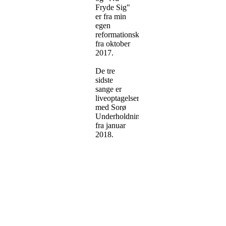
Fryde Sig"
er fra min
egen
reformationskantate
fra oktober
2017.
De tre
sidste
sange er
liveoptagelser
med Sorø
Underholdningskor
fra januar
2018.