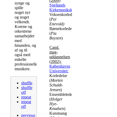
(2009)
synge og
Sjællands
spille
Kirkemusikskole:
noget nyt
Voksenkorledelse
og noget
(
Per
velkendt.
Enevold)
Korene og
Børnekorledelse
orkestrene
(
Pia
samarbejder
Boysen
)
med
hinanden, og
Cand.
af og til
mag-
også med
uddannelsen
enkelte
(2002):
professionelle
Københavns
musikere.
Universitet:
Korledelse
(
Morten
shuffle
Schuldt-
shuffle
Jensen
)
off
Ensembleledelse
repeat
(
Holger
repeat
Hye-
off
Knudsen
)
Kunstsang
previous