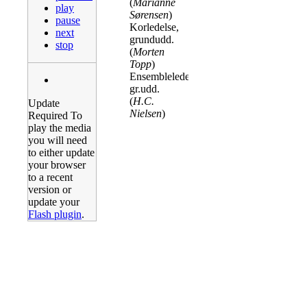
(
Marianne
play
Sørensen
)
pause
Korledelse,
next
grundudd.
stop
(
Morten
Topp
)
Ensembleledelse,
gr.udd.
(
H.C.
Update
Nielsen
)
Required
To
play the media
you will need
to either update
your browser
to a recent
version or
update your
Flash plugin
.