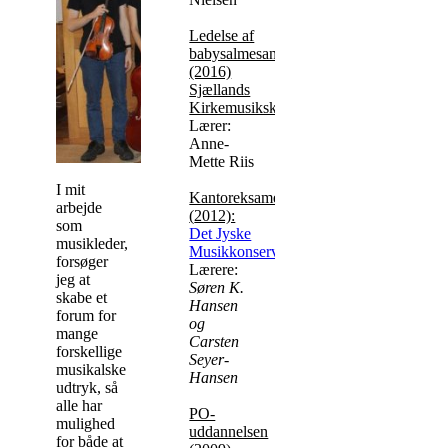
Ledelse af
babysalmesang
(2016)
Sjællands
Kirkemusikskole
Lærer:
Anne-
Mette Riis
I mit
Kantoreksamen
arbejde
(
2012):
som
Det Jyske
musikleder,
Musikkonservatorium:
forsøger
Lærere:
jeg at
Søren K.
skabe et
Hansen
forum for
og
mange
Carsten
forskellige
Seyer-
musikalske
Hansen
udtryk, så
alle har
PO-
mulighed
uddannelsen
for både at