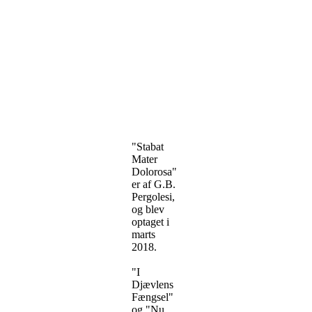
"Stabat
Mater
Dolorosa"
er af G.B.
Pergolesi,
og blev
optaget i
marts
2018.
"I
Djævlens
Fængsel"
og "Nu